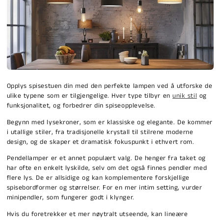
Opplys spisestuen din med den perfekte lampen ved å utforske de
ulike typene som er tilgjengelige. Hver type tilbyr en
unik stil
og
funksjonalitet, og forbedrer din spiseopplevelse.
Begynn med lysekroner, som er klassiske og elegante. De kommer
i utallige stiler, fra tradisjonelle krystall til stilrene moderne
design, og de skaper et dramatisk fokuspunkt i ethvert rom.
Pendellamper er et annet populært valg. De henger fra taket og
har ofte en enkelt lyskilde, selv om det også finnes pendler med
flere lys. De er allsidige og kan komplementere forskjellige
spisebordformer og størrelser. For en mer intim setting, vurder
minipendler, som fungerer godt i klynger.
Hvis du foretrekker et mer nøytralt utseende, kan lineære