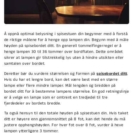
Å oppnå optimal belysning i spisestuen din begynner med å forstå
de riktige målene for å henge opp lampen din. Begynn med å måle
høyden på spisebordet ditt. En generell tommelfingerregel er å
henge lampen 30 til 36 tommer over bordflaten. Dette området
sikrer at lampen gir tilstrekkelig lys uten å hindre utsikten eller
samtalen over bordet.
Deretter bør du vurdere størrelsen og formen på
spisebordet ditt
.
Hvis du har et lengre bord, kan det være best med en større
lampe eller flere mindre lamper. Mål lengden og bredden på
bordet ditt for å bestemme lampens størrelse. En god retningslinje
er å velge en lampe som er omtrent en tredjedel til tre
fjerdedeler av bordets bredde.
Ta også hensyn til den totale høyden på spisestuen din. Hvis taket
ditt er høyere enn gjennomsnittet på 8 fot, kan det hende du må
justere opphengshøyden. For hver fot over 8 fot, vurder å heve
lampen ytterligere 3 tommer.