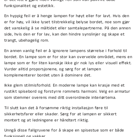
funksjonalitet og estetikk.
En hyppig feil er å henge lampen for høyt eller for lavt. Hvis den
er for høy, vil ikke lyset tilstrekkelig belyse bordet, noe som gjør
det vanskelig å se måltidet eller samtalepartnerne. På den annen
side, hvis den er for lav, kan den hindre synslinjer og skape et
trangt, ubehagelig rom.
En annen vanlig feil er å ignorere lampens størrelse i forhold til
bordet. En lampe som er for stor kan overvelde området, mens en
lampe som er for liten kanskje ikke gir nok lys eller visuell effekt.
Vurder alltid proporsjonene, og sørg for at lampen
komplementerer bordet uten å dominere det.
Ikke glem stilmisforhold. En moderne lampe kan krasje med et
rustikt spisebord og forstyrre rommets harmoni. Velg en armatur
som stemmer overens med ditt overordnede interiørtema.
Til slutt kan det å forsømme riktig installasjon føre til
sikkerhetsfarer eller skader. Sørg for at lampen er sikkert
montert og at ledningene er håndtert riktig.
Unngå disse fallgruvene for å skape en spisestue som er både
funksjonell og vakker.