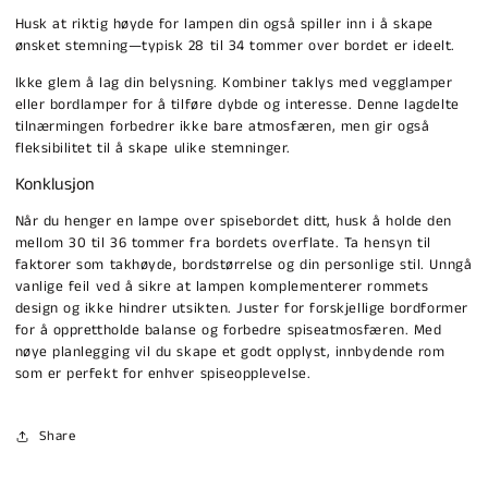
Husk at riktig høyde for lampen din også spiller inn i å skape
ønsket stemning—typisk 28 til 34 tommer over bordet er ideelt.
Ikke glem å lag din belysning. Kombiner taklys med vegglamper
eller bordlamper for å tilføre dybde og interesse. Denne lagdelte
tilnærmingen forbedrer ikke bare atmosfæren, men gir også
fleksibilitet til å skape ulike stemninger.
Konklusjon
Når du henger en lampe over spisebordet ditt, husk å holde den
mellom 30 til 36 tommer fra bordets overflate. Ta hensyn til
faktorer som takhøyde, bordstørrelse og din personlige stil. Unngå
vanlige feil ved å sikre at lampen komplementerer rommets
design og ikke hindrer utsikten. Juster for forskjellige bordformer
for å opprettholde balanse og forbedre spiseatmosfæren. Med
nøye planlegging vil du skape et godt opplyst, innbydende rom
som er perfekt for enhver spiseopplevelse.
Share