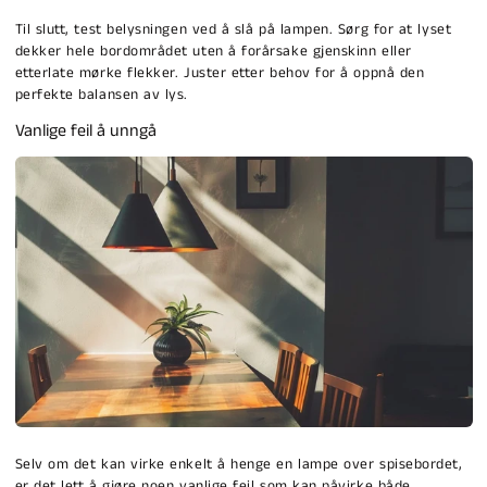
Til slutt, test belysningen ved å slå på lampen. Sørg for at lyset
dekker hele bordområdet uten å forårsake gjenskinn eller
etterlate mørke flekker. Juster etter behov for å oppnå den
perfekte balansen av lys.
Vanlige feil å unngå
Selv om det kan virke enkelt å henge en lampe over spisebordet,
er det lett å gjøre noen vanlige feil som kan påvirke både