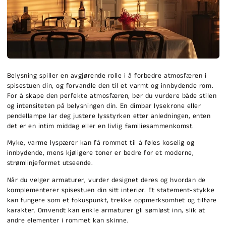
Belysning spiller en avgjørende rolle i å forbedre atmosfæren i
spisestuen din, og forvandle den til et varmt og innbydende rom.
For å skape den perfekte atmosfæren, bør du vurdere både stilen
og intensiteten på belysningen din. En dimbar lysekrone eller
pendellampe lar deg justere lysstyrken etter anledningen, enten
det er en intim middag eller en livlig familiesammenkomst.
Myke, varme lyspærer kan få rommet til å føles koselig og
innbydende, mens kjøligere toner er bedre for et moderne,
strømlinjeformet utseende.
Når du velger armaturer, vurder designet deres og hvordan de
komplementerer spisestuen din sitt interiør. Et statement-stykke
kan fungere som et fokuspunkt, trekke oppmerksomhet og tilføre
karakter. Omvendt kan enkle armaturer gli sømløst inn, slik at
andre elementer i rommet kan skinne.