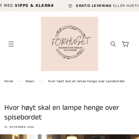
GÅ VIDERE
MED
VIPPS &
KLARNA
GRATIS LEVERING
ELLER HURTIGLEVE
TIL
INNHOLDET
Handlekurv
Home
News
Hvor høyt skal en lampe henge over spisebordet
Hvor høyt skal en lampe henge over
spisebordet
15. NOVEMBER 2024