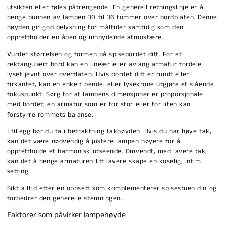
utsikten eller føles påtrengende. En generell retningslinje er å
henge bunnen av lampen 30 til 36 tommer over bordplaten. Denne
høyden gir god belysning for måltider samtidig som den
opprettholder en åpen og innbydende atmosfære.
Vurder størrelsen og formen på spisebordet ditt. For et
rektangulært bord kan en lineær eller avlang armatur fordele
lyset jevnt over overflaten. Hvis bordet ditt er rundt eller
firkantet, kan en enkelt pendel eller lysekrone utgjøre et slående
fokuspunkt. Sørg for at lampens dimensjoner er proporsjonale
med bordet; en armatur som er for stor eller for liten kan
forstyrre rommets balanse.
I tillegg bør du ta i betraktning takhøyden. Hvis du har høye tak,
kan det være nødvendig å justere lampen høyere for å
opprettholde et harmonisk utseende. Omvendt, med lavere tak,
kan det å henge armaturen litt lavere skape en koselig, intim
setting.
Sikt alltid etter en oppsett som komplementerer spisestuen din og
forbedrer den generelle stemningen.
Faktorer som påvirker lampehøyde