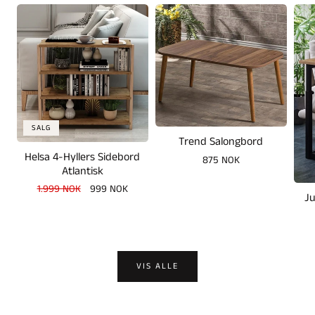
SALG
Trend Salongbord
Helsa 4-Hyllers Sidebord
Vanlig
875 NOK
Atlantisk
pris
Vanlig
1.999 NOK
Salgspris
999 NOK
Ju
pris
VIS ALLE