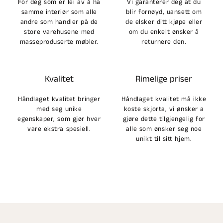
For deg som er lei av å ha
Vi garanterer deg at du
samme interiør som alle
blir fornøyd, uansett om
andre som handler på de
de elsker ditt kjøpe eller
store varehusene med
om du enkelt ønsker å
masseproduserte møbler.
returnere den.
Kvalitet
Rimelige priser
Håndlaget kvalitet bringer
Håndlaget kvalitet må ikke
med seg unike
koste skjorta, vi ønsker a
egenskaper, som gjør hver
gjøre dette tilgjengelig for
vare ekstra spesiell.
alle som ønsker seg noe
unikt til sitt hjem.