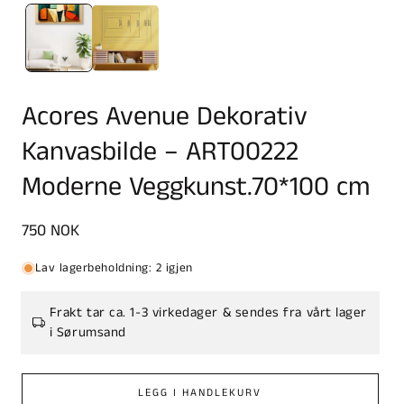
Acores Avenue Dekorativ
Kanvasbilde – ART00222
Moderne Veggkunst.70*100 cm
Vanlig
750 NOK
pris
Lav lagerbeholdning: 2 igjen
Frakt tar ca. 1-3 virkedager & sendes fra vårt lager
i Sørumsand
LEGG I HANDLEKURV