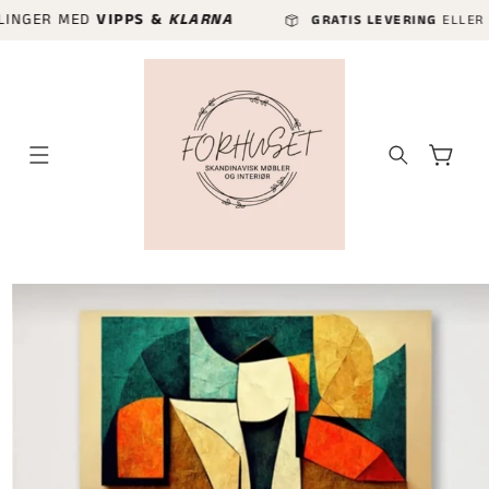
GÅ VIDERE
R MED
VIPPS &
KLARNA
GRATIS LEVERING
ELLER HURTIGL
TIL
INNHOLDET
Handlekurv
P TIL
ODUKTINFORMASJON