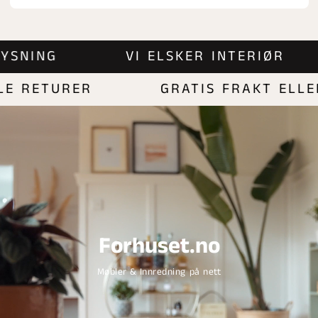
BELYSNING
VI ELSKER INTERIØR
 RETURER
GRATIS FRAKT ELLER 
Forhuset.no
Møbler & Innredning på nett