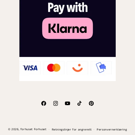
Facebook
Instagram
YouTube
TikTok
Pinterest
Betalingsmåter
© 2026,
forhuset
Forhuset
Retningslinjer for angrerett
Personvernerklæring