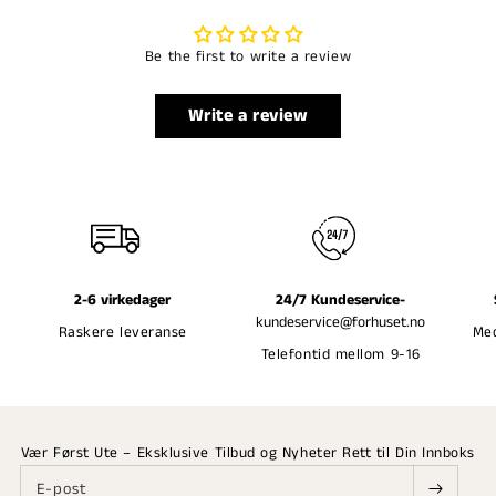
Be the first to write a review
Write a review
2-6 virkedager
24/7 Kundeservice-
kundeservice@forhuset.no
Raskere leveranse
Med
Telefontid mellom 9-16
Vær Først Ute – Eksklusive Tilbud og Nyheter Rett til Din Innboks
E-post