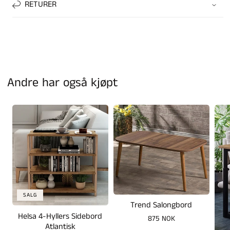
RETURER
Andre har også kjøpt
SALG
Trend Salongbord
Helsa 4-Hyllers Sidebord
Vanlig
875 NOK
Atlantisk
pris