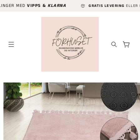
GÅ VIDERE
R MED
VIPPS &
KLARNA
GRATIS LEVERING
ELLER HURTIGL
TIL
INNHOLDET
Handlekurv
P TIL
ODUKTINFORMASJON