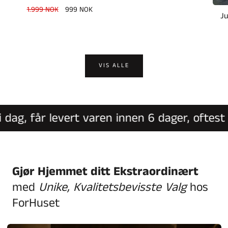
Vanlig
1.999 NOK
Salgspris
999 NOK
Ju
pris
VIS ALLE
ag, får levert varen innen 6 dager, oftest in
Gjør Hjemmet ditt Ekstraordinært
med
Unike, Kvalitetsbevisste Valg
hos
ForHuset