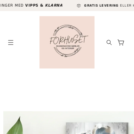
GÅ VIDERE
R MED
VIPPS &
KLARNA
GRATIS LEVERING
ELLER HURTIGLE
TIL
INNHOLDET
Handlekurv
P TIL
ODUKTINFORMASJON