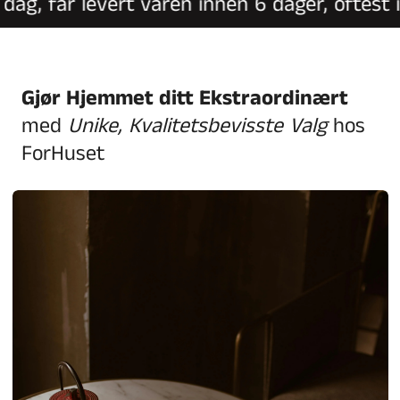
g, får levert varen innen 6 dager, oftest in
Gjør Hjemmet ditt Ekstraordinært
med
Unike, Kvalitetsbevisste Valg
hos
ForHuset