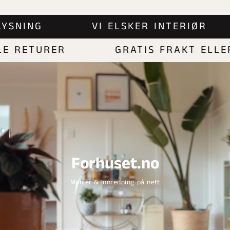
 BELYSNING
VI ELSKER INTERIØR
RETURER
GRATIS FRAKT ELLER 
Forhuset.no
Møbler & Innredning på nett