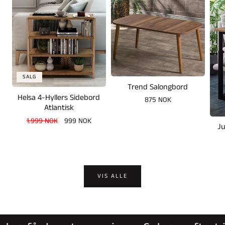
SALG
Trend Salongbord
Helsa 4-Hyllers Sidebord
Vanlig
875 NOK
Atlantisk
pris
Vanlig
1.999 NOK
Salgspris
999 NOK
Ju
pris
VIS ALLE