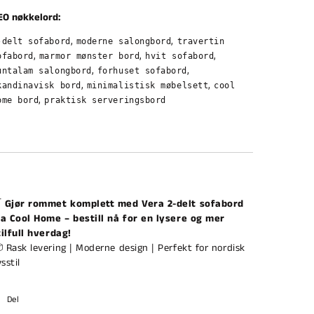
EO nøkkelord:
,
,
-delt sofabord
moderne salongbord
travertin
,
,
,
ofabord
marmor mønster bord
hvit sofabord
,
,
untalam salongbord
forhuset sofabord
,
,
kandinavisk bord
minimalistisk møbelsett
cool
,
ome bord
praktisk serveringsbord

Gjør rommet komplett med Vera 2-delt sofabord
ra Cool Home – bestill nå for en lysere og mer
tilfull hverdag!
 Rask levering | Moderne design | Perfekt for nordisk
vsstil
Del