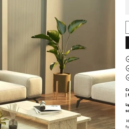
C
|
L
s
V
f