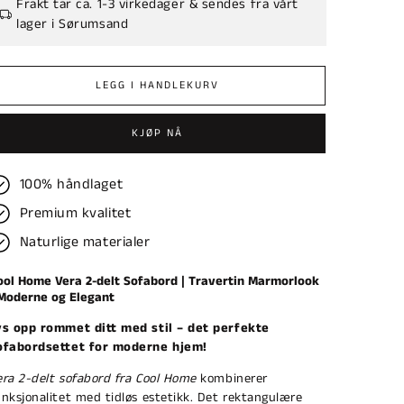
Frakt tar ca. 1-3 virkedager & sendes fra vårt
lager i Sørumsand
LEGG I HANDLEKURV
KJØP NÅ
100% håndlaget
Premium kvalitet
Naturlige materialer
ool Home Vera 2-delt Sofabord | Travertin Marmorlook
 Moderne og Elegant
ys opp rommet ditt med stil – det perfekte
ofabordsettet for moderne hjem!
era 2-delt sofabord fra Cool Home
kombinerer
unksjonalitet med tidløs estetikk. Det rektangulære