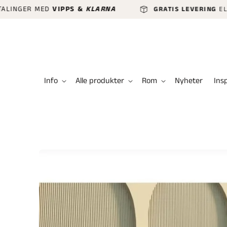
GÅ VIDERE
NGER MED
VIPPS &
KLARNA
GRATIS LEVERING
ELLER H
TIL
INNHOLDET
Info
Alle produkter
Rom
Nyheter
Ins
HOPP TIL
PRODUKTINFORMASJON