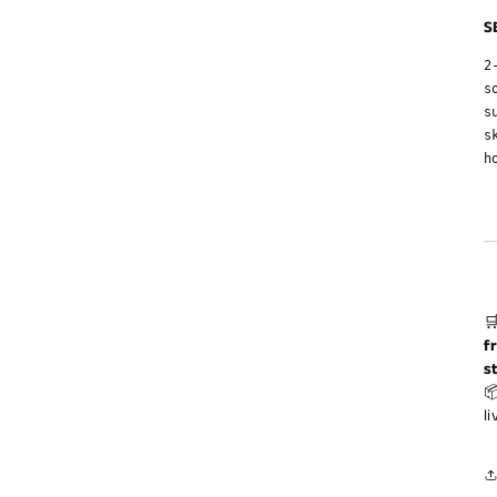
S
2
s
s
s
h

f
s

li