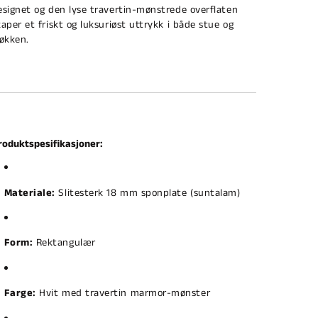
esignet og den lyse travertin-mønstrede overflaten
kaper et friskt og luksuriøst uttrykk i både stue og
jøkken.
roduktspesifikasjoner:
Materiale:
Slitesterk 18 mm sponplate (suntalam)
Form:
Rektangulær
Farge:
Hvit med travertin marmor-mønster