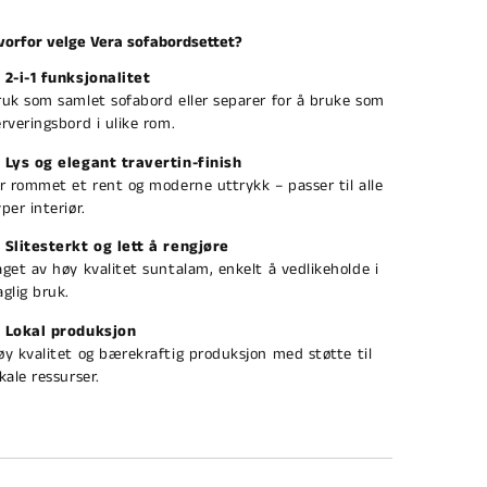
vorfor velge Vera sofabordsettet?
✅
2-i-1 funksjonalitet
ruk som samlet sofabord eller separer for å bruke som
erveringsbord i ulike rom.
✅
Lys og elegant travertin-finish
ir rommet et rent og moderne uttrykk – passer til alle
per interiør.
✅
Slitesterkt og lett å rengjøre
aget av høy kvalitet suntalam, enkelt å vedlikeholde i
aglig bruk.
✅
Lokal produksjon
øy kvalitet og bærekraftig produksjon med støtte til
kale ressurser.