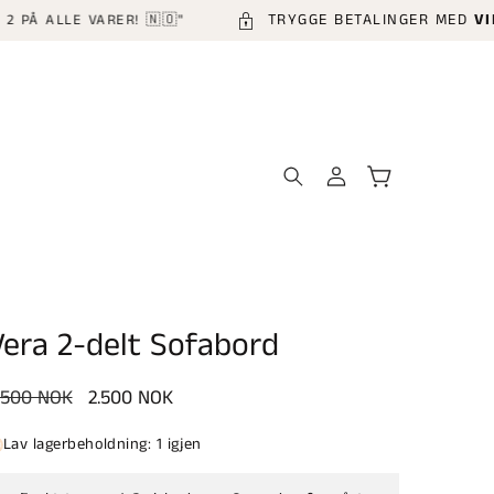
TRYGGE BETALINGER MED
VIPPS 
ALLE VARER! 🇳🇴"
Logg
Handlekurv
inn
Vera 2-delt Sofabord
anlig
.500 NOK
Salgspris
2.500 NOK
ris
Lav lagerbeholdning: 1 igjen