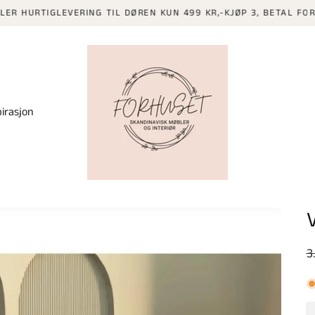
URTIGLEVERING TIL DØREN KUN 499 KR,-KJØP 3, BETAL FOR 2 PÅ 
pirasjon
V
3
p