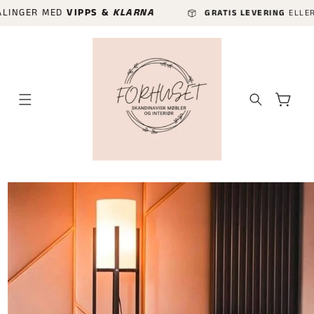
GÅ VIDERE
ER MED
VIPPS &
KLARNA
GRATIS LEVERING
ELLER HURTIG
TIL
INNHOLDET
Handlekurv
P TIL
ODUKTINFORMASJON