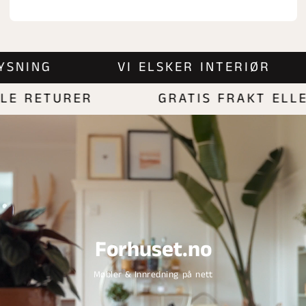
BELYSNING
VI ELSKER INTERIØR
 RETURER
GRATIS FRAKT ELLER 
Forhuset.no
Møbler & Innredning på nett