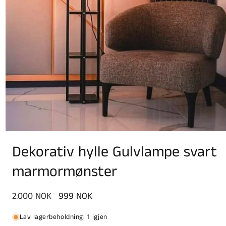
Dekorativ hylle Gulvlampe svart
marmormønster
Vanlig
2.000 NOK
Salgspris
999 NOK
pris
Lav lagerbeholdning: 1 igjen