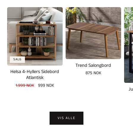
SALG
Trend Salongbord
Helsa 4-Hyllers Sidebord
Vanlig
875 NOK
Atlantisk
pris
Vanlig
1.999 NOK
Salgspris
999 NOK
Ju
pris
VIS ALLE