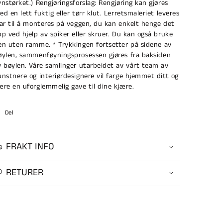
vnstørket.) Rengjøringsforslag: Rengjøring kan gjøres
ed en lett fuktig eller tørr klut. Lerretsmaleriet leveres
lar til å monteres på veggen, du kan enkelt henge det
pp ved hjelp av spiker eller skruer. Du kan også bruke
en uten ramme. * Trykkingen fortsetter på sidene av
øylen, sammenføyningsprosessen gjøres fra baksiden
v bøylen. Våre samlinger utarbeidet av vårt team av
unstnere og interiørdesignere vil farge hjemmet ditt og
ære en uforglemmelig gave til dine kjære.
Del
FRAKT INFO
RETURER