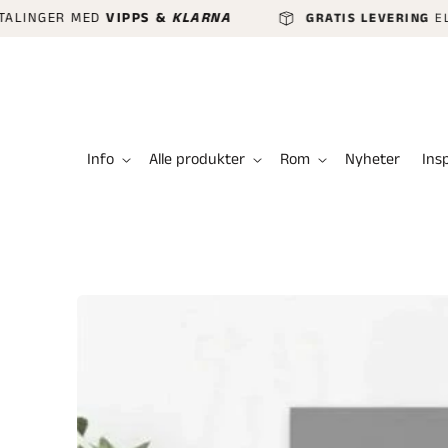
GÅ VIDERE
GER MED
VIPPS &
KLARNA
GRATIS LEVERING
ELLER HU
TIL
INNHOLDET
Info
Alle produkter
Rom
Nyheter
Ins
HOPP TIL
PRODUKTINFORMASJON