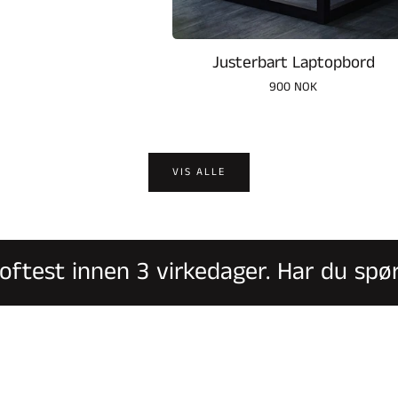
pris
Justerbart Laptopbord
Vanlig
900 NOK
pris
VIS ALLE
test innen 3 virkedager. Har du spørsm