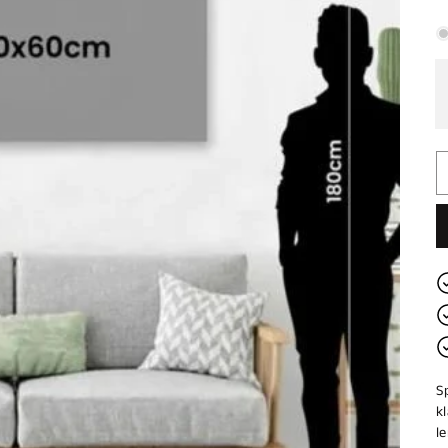
p
S
k
le