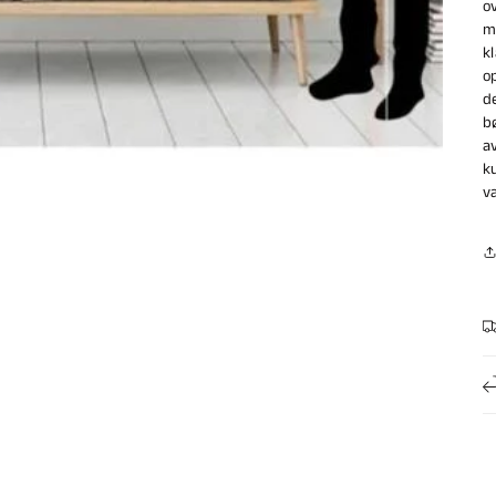
o
m
k
o
d
b
a
k
v