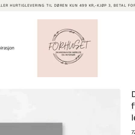
RTIGLEVERING TIL DØREN KUN 499 KR,-KJØP 3, BETAL FOR 2 PÅ 
pirasjon
f
V
7