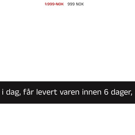
Vanlig
1.999 NOK
Salgspris
999 NOK
pris
dag, får levert varen innen 6 dager, of