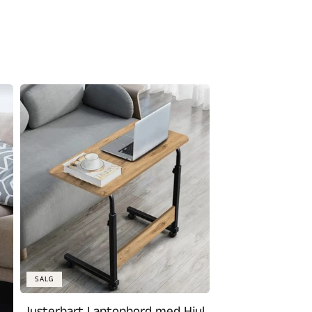
SALG
Justerbart Laptopbord med Hjul