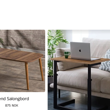
end Salongbord
Vanlig
875 NOK