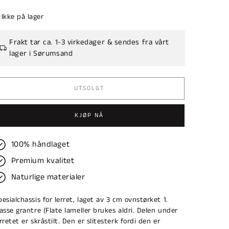
ris
Ikke på lager
Frakt tar ca. 1-3 virkedager & sendes fra vårt
lager i Sørumsand
UTSOLGT
KJØP NÅ
100% håndlaget
Premium kvalitet
Naturlige materialer
pesialchassis for lerret, laget av 3 cm ovnstørket 1.
lasse grantre (Flate lameller brukes aldri. Delen under
rretet er skråstilt. Den er slitesterk fordi den er