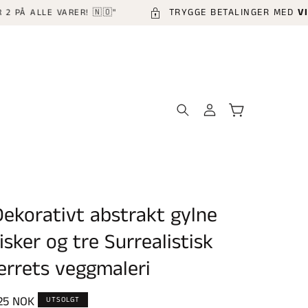
TRYGGE BETALINGER MED
VIPPS 
ALLE VARER! 🇳🇴"
Logg
Handlekurv
inn
Dekorativt abstrakt gylne
isker og tre Surrealistisk
lerrets veggmaleri
anlig
25 NOK
UTSOLGT