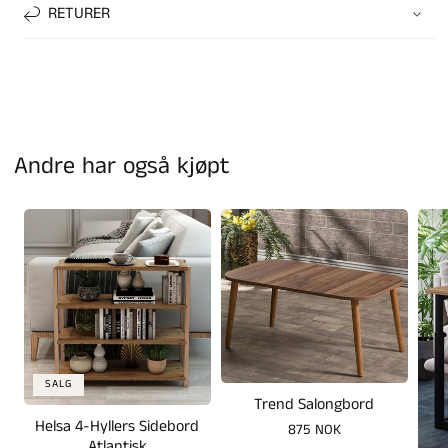
RETURER
Andre har også kjøpt
SALG
Trend Salongbord
Helsa 4-Hyllers Sidebord
Vanlig
875 NOK
Atlantisk