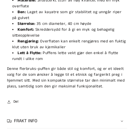
Materiale:
Slitesterkt stoff av høy kvalitet med en myk
overflate
Ben:
Laget av kayatre som gir stabilitet og unngår riper
på gulvet
Størrelse:
35 cm diameter, 40 cm høyde
Komfort:
Skreddersydd for å gi en myk og behagelig
sitteopplevelse
Rengjøring:
Overflaten kan enkelt rengjøres med en fuktig
klut uten bruk av kjemikalier
Lett å Flytte:
Puffens lette vekt gjør den enkel å flytte
rundt i ulike rom
Denne flerbruks-puffen gir både stil og komfort, og er et ideelt
valg for de som ønsker å legge til et etnisk og fargerikt preg i
hjemmet sitt. Med sin kompakte størrelse tar den minimalt med
plass, samtidig som den gir maksimal funksjonalitet.
Del
FRAKT INFO