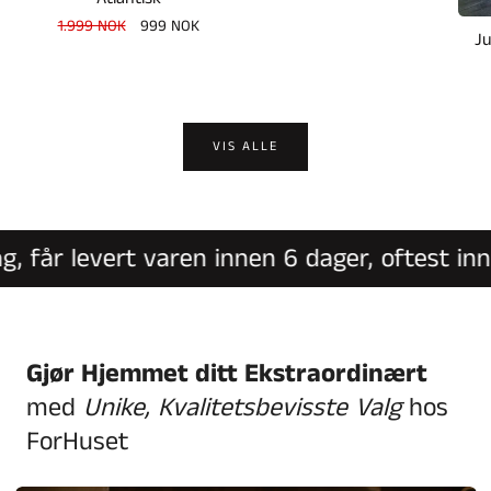
pris
Vanlig
1.999 NOK
Salgspris
999 NOK
Ju
pris
VIS ALLE
 får levert varen innen 6 dager, oftest innen
Gjør Hjemmet ditt Ekstraordinært
med
Unike, Kvalitetsbevisste Valg
hos
ForHuset