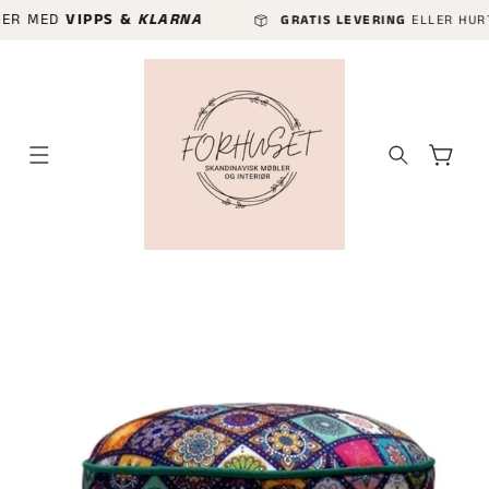
GÅ VIDERE
ED
VIPPS &
KLARNA
GRATIS LEVERING
ELLER HURTIGLEVER
TIL
INNHOLDET
Handlekurv
P TIL
ODUKTINFORMASJON