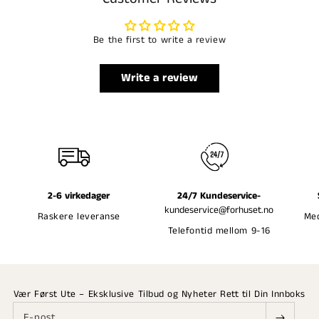
Be the first to write a review
Write a review
2-6 virkedager
24/7 Kundeservice-
kundeservice@forhuset.no
Raskere leveranse
Med
Telefontid mellom 9-16
Vær Først Ute – Eksklusive Tilbud og Nyheter Rett til Din Innboks
E-post