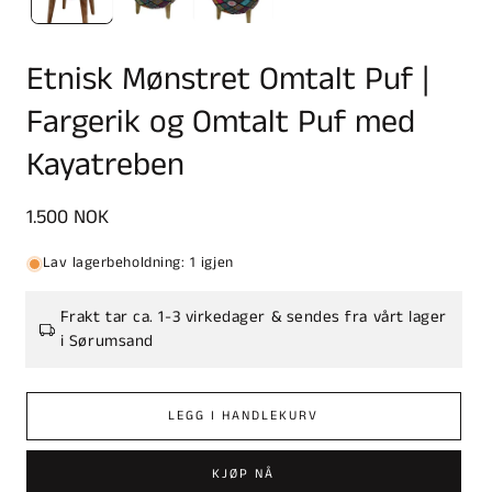
Etnisk Mønstret Omtalt Puf |
Fargerik og Omtalt Puf med
Kayatreben
Vanlig
1.500 NOK
pris
Lav lagerbeholdning: 1 igjen
Frakt tar ca. 1-3 virkedager & sendes fra vårt lager
i Sørumsand
LEGG I HANDLEKURV
KJØP NÅ