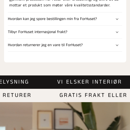
mottar et produkt som møter våre kvalitetsstandarder.
Hvordan kan jeg spore bestillingen min fra ForHuset?
Tilbyr ForHuset internasjonal frakt?
Hvordan returnerer jeg en vare til ForHuset?
| BELYSNING
VI ELSKER INTERIØ
ETURER
GRATIS FRAKT ELLER PA