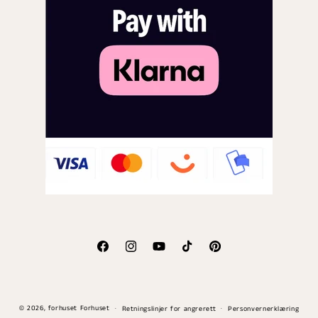
Facebook
Instagram
YouTube
TikTok
Pinterest
Betalingsmåter
© 2026,
forhuset
Forhuset
Retningslinjer for angrerett
Personvernerklæring