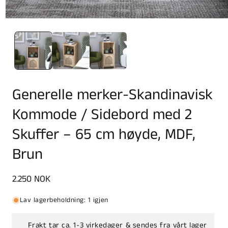
Generelle merker-Skandinavisk
Kommode / Sidebord med 2
Skuffer – 65 cm høyde, MDF,
Brun
Vanlig
2.250 NOK
pris
Lav lagerbeholdning: 1 igjen
Frakt tar ca. 1-3 virkedager & sendes fra vårt lager