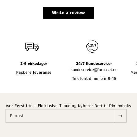
Write a review
2-6 virkedager
24/7 Kundeservice-
kundeservice@forhuset.no
Raskere leveranse
Med
Telefontid mellom 9-16
Vær Først Ute – Eksklusive Tilbud og Nyheter Rett til Din Innboks
E-post