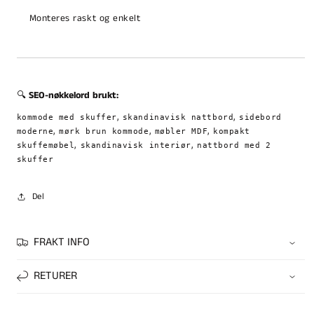
Monteres raskt og enkelt
🔍
SEO-nøkkelord brukt:
,
,
kommode med skuffer
skandinavisk nattbord
sidebord
,
,
,
moderne
mørk brun kommode
møbler MDF
kompakt
,
,
skuffemøbel
skandinavisk interiør
nattbord med 2
skuffer
Del
FRAKT INFO
RETURER