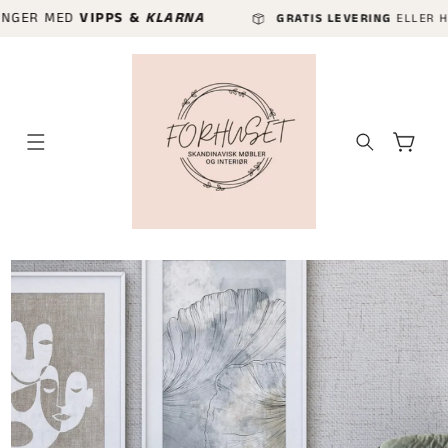
GÅ VIDERE
MED
VIPPS &
KLARNA
GRATIS LEVERING
ELLER HURTIGLEV
TIL
INNHOLDET
Handlekurv
P TIL
ODUKTINFORMASJON