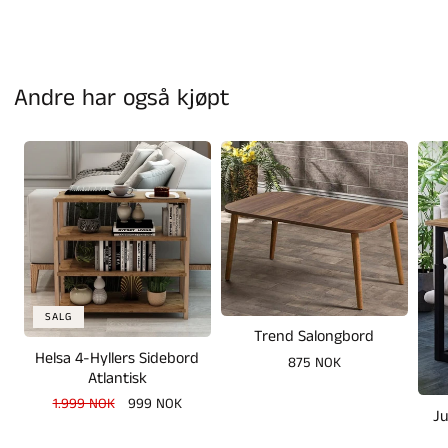
Andre har også kjøpt
SALG
Trend Salongbord
Helsa 4-Hyllers Sidebord
Vanlig
875 NOK
Atlantisk
pris
Vanlig
1.999 NOK
Salgspris
999 NOK
Ju
pris