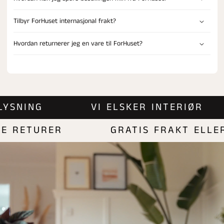
Tilbyr ForHuset internasjonal frakt?
Hvordan returnerer jeg en vare til ForHuset?
 BELYSNING
VI ELSKER INTERIØR
RETURER
GRATIS FRAKT ELLER P