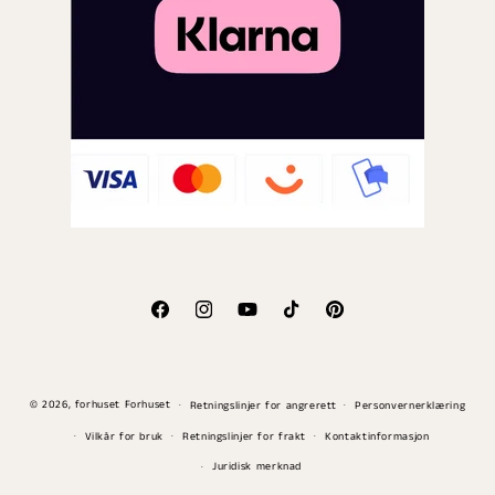
Facebook
Instagram
YouTube
TikTok
Pinterest
Betalingsmåter
© 2026,
forhuset
Forhuset
Retningslinjer for angrerett
Personvernerklæring
Vilkår for bruk
Retningslinjer for frakt
Kontaktinformasjon
Juridisk merknad