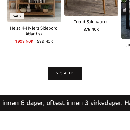
SALG
Trend Salongbord
Helsa 4-Hyllers Sidebord
Vanlig
875 NOK
Atlantisk
pris
Vanlig
1.999 NOK
Salgspris
999 NOK
Ju
pris
VIS ALLE
nen 6 dager, oftest innen 3 virkedager. Har 