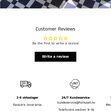
Customer Reviews
Be the first to write a review
Write a review
2-6 virkedager
24/7 Kundeservice-
kundeservice@forhuset.no
Raskere leveranse
Med
Telefontid mellom 9-16