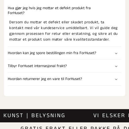
Hva gjør jeg hvis jeg mottar et defekt produkt fra
ForHuset?
Dersom du mottar et defekt eller skadet produkt, ta
kontakt med vår kundeservice umiddelbart. Vi vil guide deg
gjennom prosessen for retur eller erstatning, og sikre at du
mottar et produkt som møter våre kvalitetsstandarder.
Hvordan kan jeg spore bestillingen min fra ForHuset?
Tilbyr ForHuset internasjonal frakt?
Hvordan returnerer jeg en vare til ForHuset?
R | KUNST | BELYSNING
VI ELSK
GRATIS FRAKT ELLER PAKKE PÅ DØR