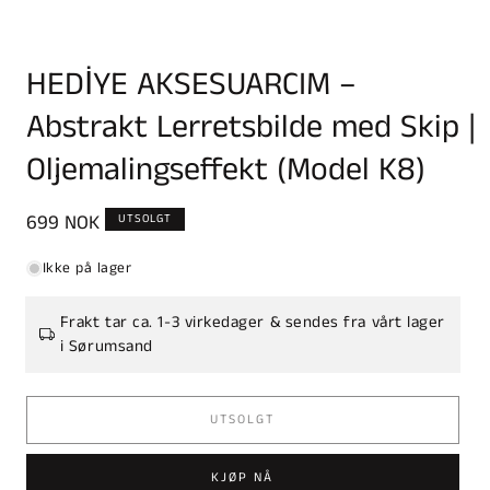
HEDİYE AKSESUARCIM –
Abstrakt Lerretsbilde med Skip |
Oljemalingseffekt (Model K8)
Vanlig
699 NOK
UTSOLGT
pris
Ikke på lager
Frakt tar ca. 1-3 virkedager & sendes fra vårt lager
i Sørumsand
UTSOLGT
KJØP NÅ