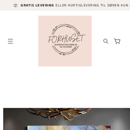
GÅ VIDERE
GRATIS LEVERING
ELLER HURTIGLEVERING TIL DØREN KUN 499 KR,-K
TIL
INNHOLDET
Handlekurv
P TIL
ODUKTINFORMASJON