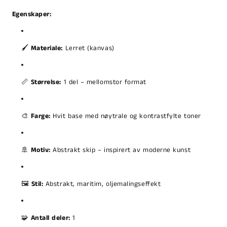
Egenskaper:
🖌️
Materiale:
Lerret (kanvas)
📏
Størrelse:
1 del – mellomstor format
🎨
Farge:
Hvit base med nøytrale og kontrastfylte toner
🚢
Motiv:
Abstrakt skip – inspirert av moderne kunst
🖼️
Stil:
Abstrakt, maritim, oljemalingseffekt
🧩
Antall deler:
1