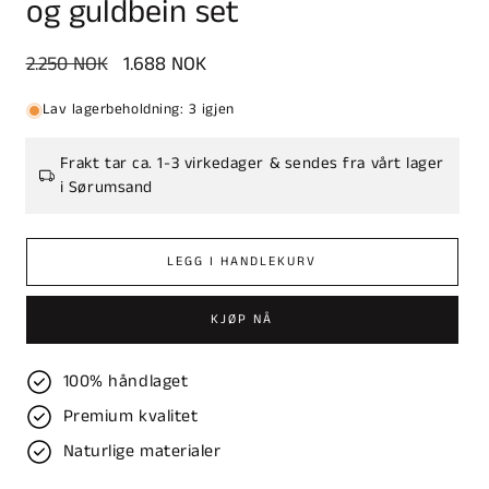
og guldbein set
Vanlig
2.250 NOK
Salgspris
1.688 NOK
pris
Lav lagerbeholdning: 3 igjen
Frakt tar ca. 1-3 virkedager & sendes fra vårt lager
i Sørumsand
LEGG I HANDLEKURV
KJØP NÅ
100% håndlaget
Premium kvalitet
Naturlige materialer