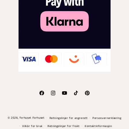
Facebook
Instagram
YouTube
TikTok
Pinterest
Betalingsmåter
© 2026,
forhuset
Forhuset
Retningslinjer for angrerett
Personvernerklæring
Vilkår for bruk
Retningslinjer for frakt
Kontaktinformasjon