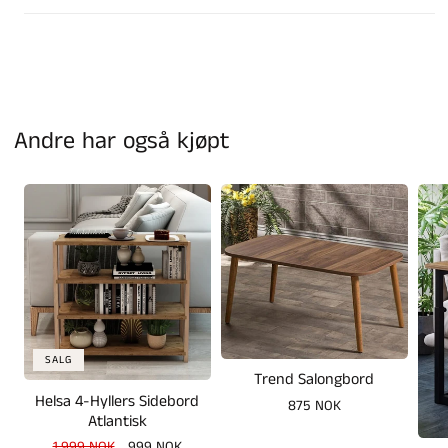
Andre har også kjøpt
SALG
Trend Salongbord
Helsa 4-Hyllers Sidebord
Vanlig
875 NOK
Atlantisk
pris
Vanlig
1.999 NOK
Salgspris
999 NOK