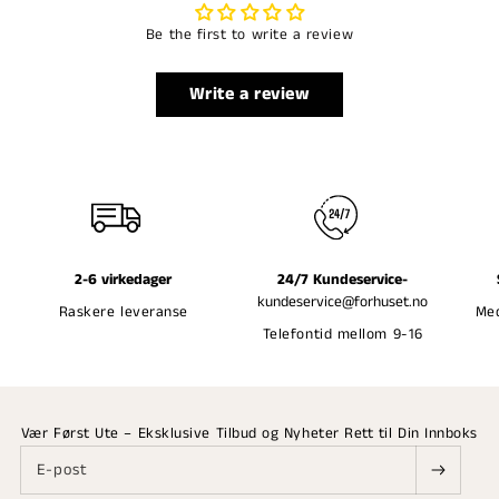
Be the first to write a review
Write a review
2-6 virkedager
24/7 Kundeservice-
kundeservice@forhuset.no
Raskere leveranse
Med
Telefontid mellom 9-16
Vær Først Ute – Eksklusive Tilbud og Nyheter Rett til Din Innboks
E-post