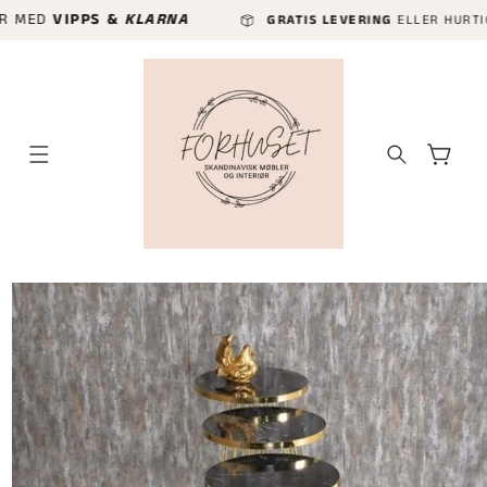
GÅ VIDERE
VIPPS &
KLARNA
GRATIS LEVERING
ELLER HURTIGLEVERIN
TIL
INNHOLDET
Handlekurv
P TIL
ODUKTINFORMASJON