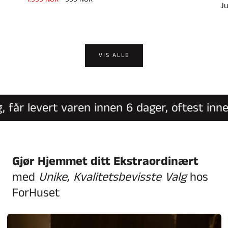
Ju
pris
VIS ALLE
år levert varen innen 6 dager, oftest innen 
Gjør Hjemmet ditt Ekstraordinært
med
Unike, Kvalitetsbevisste Valg
hos
ForHuset