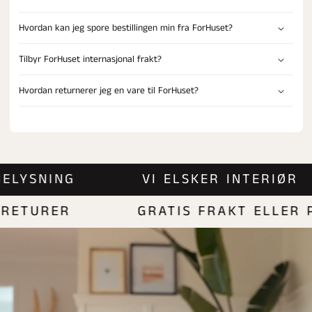
Hvordan kan jeg spore bestillingen min fra ForHuset?
Tilbyr ForHuset internasjonal frakt?
Hvordan returnerer jeg en vare til ForHuset?
 | BELYSNING
VI ELSKER INTERI
TURER
GRATIS FRAKT ELLER PA