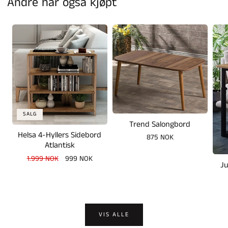
Andre har også kjøpt
SALG
Trend Salongbord
Helsa 4-Hyllers Sidebord
Vanlig
875 NOK
Atlantisk
pris
Vanlig
1.999 NOK
Salgspris
999 NOK
Ju
pris
VIS ALLE