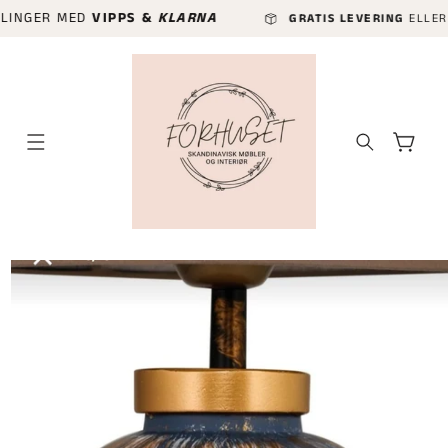
GÅ VIDERE
R MED
VIPPS &
KLARNA
GRATIS LEVERING
ELLER HURTIGL
TIL
INNHOLDET
Handlekurv
P TIL
ODUKTINFORMASJON