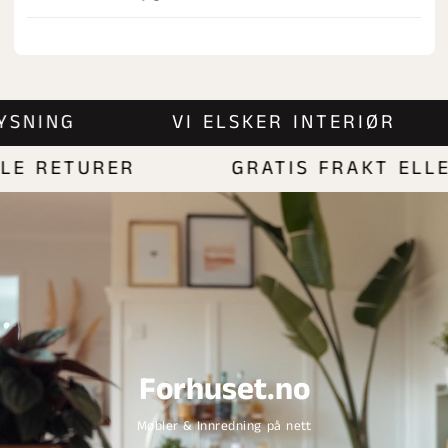
BELYSNING
VI ELSKER INTERIØR
 RETURER
GRATIS FRAKT ELLER 
Forhuset.no
Møbler & Innredning på nett