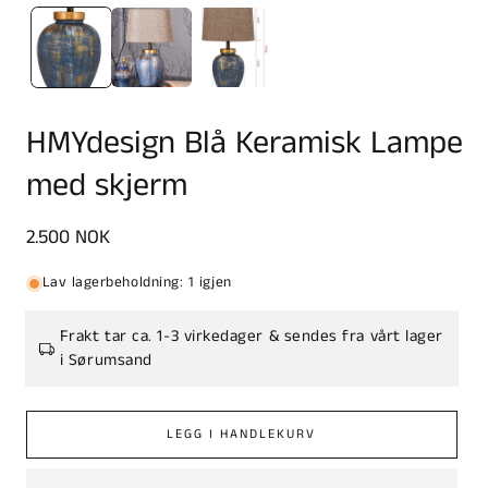
HMYdesign Blå Keramisk Lampe
med skjerm
Vanlig
2.500 NOK
pris
Lav lagerbeholdning: 1 igjen
Frakt tar ca. 1-3 virkedager & sendes fra vårt lager
i Sørumsand
LEGG I HANDLEKURV