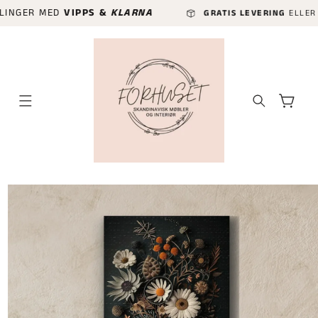
GÅ VIDERE
ER MED
VIPPS &
KLARNA
GRATIS LEVERING
ELLER HURTIG
TIL
INNHOLDET
Handlekurv
P TIL
ODUKTINFORMASJON