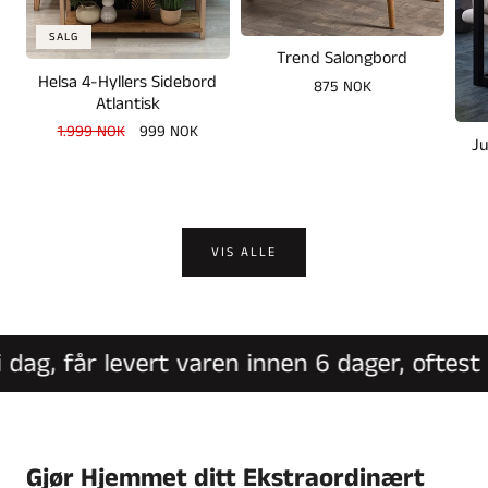
SALG
Trend Salongbord
Helsa 4-Hyllers Sidebord
Vanlig
875 NOK
Atlantisk
pris
Vanlig
1.999 NOK
Salgspris
999 NOK
Ju
pris
VIS ALLE
ag, får levert varen innen 6 dager, oftest i
Gjør Hjemmet ditt Ekstraordinært