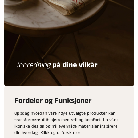
Innredning
på dine vilkår
Fordeler og Funksjoner
Oppdag hvordan våre nøye utvalgte produkter kan
transformere ditt hjem med stil og komfort. La våre
ikoniske design og miljøvennlige materialer inspirere
din hverdag. Klikk og utforsk mer!