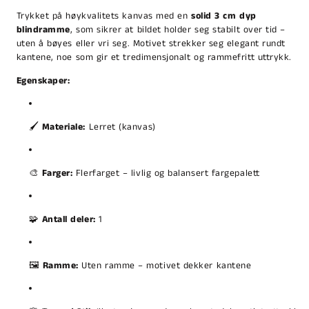
Trykket på høykvalitets kanvas med en
solid 3 cm dyp
blindramme
, som sikrer at bildet holder seg stabilt over tid –
uten å bøyes eller vri seg. Motivet strekker seg elegant rundt
kantene, noe som gir et tredimensjonalt og rammefritt uttrykk.
Egenskaper:
🖌️
Materiale:
Lerret (kanvas)
🎨
Farger:
Flerfarget – livlig og balansert fargepalett
🧩
Antall deler:
1
🖼️
Ramme:
Uten ramme – motivet dekker kantene