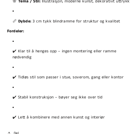
🌸
Tema / Stil:
Illustrasjon, moderne kunst, dekorativt uttrykk
📏
Dybde:
3 cm tykk blindramme for struktur og kvalitet
Fordeler:
✔️ Klar til å henges opp – ingen montering eller ramme
nødvendig
✔️ Tidløs stil som passer i stue, soverom, gang eller kontor
✔️ Stabil konstruksjon – bøyer seg ikke over tid
✔️ Lett å kombinere med annen kunst og interiør
Del