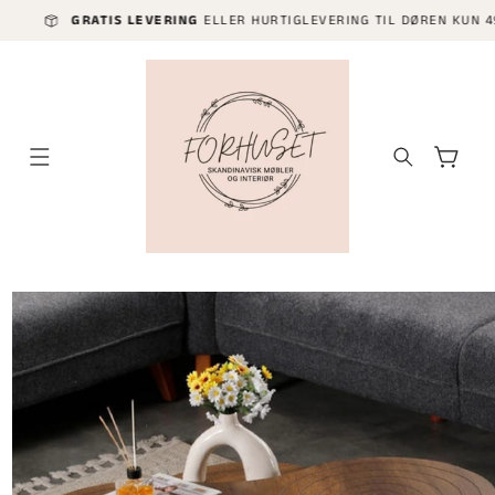
GÅ VIDERE
GRATIS LEVERING
ELLER HURTIGLEVERING TIL DØREN KUN 499 KR,-KJ
TIL
INNHOLDET
Handlekurv
P TIL
ODUKTINFORMASJON