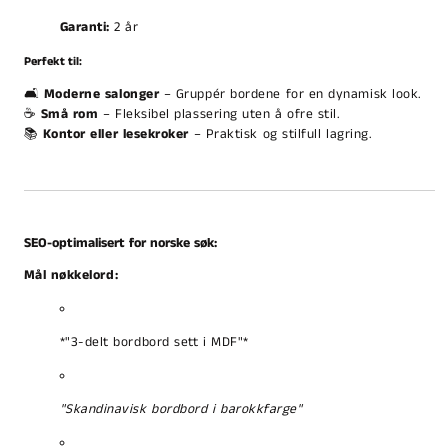
Garanti:
2 år
Perfekt til:
🛋️
Moderne salonger
– Gruppér bordene for en dynamisk look.
☕
Små rom
– Fleksibel plassering uten å ofre stil.
📚
Kontor eller lesekroker
– Praktisk og stilfull lagring.
SEO-optimalisert for norske søk:
Mål nøkkelord:
*"3-delt bordbord sett i MDF"*
"Skandinavisk bordbord i barokkfarge"