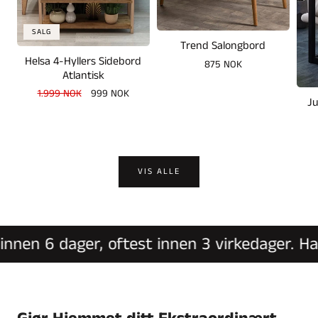
SALG
Trend Salongbord
Helsa 4-Hyllers Sidebord
Vanlig
875 NOK
Atlantisk
pris
Vanlig
1.999 NOK
Salgspris
999 NOK
Ju
pris
VIS ALLE
nen 6 dager, oftest innen 3 virkedager. Har d