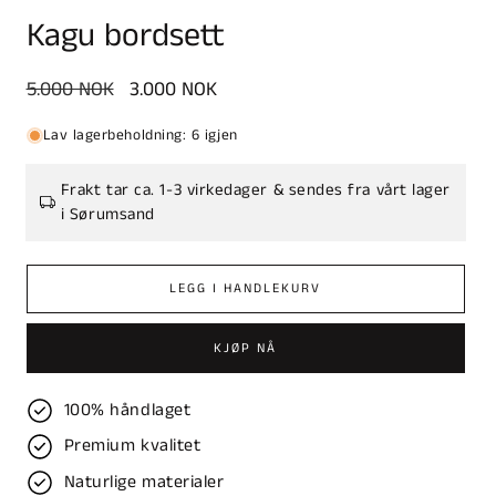
Kagu bordsett
Vanlig
5.000 NOK
Salgspris
3.000 NOK
pris
Lav lagerbeholdning: 6 igjen
Frakt tar ca. 1-3 virkedager & sendes fra vårt lager
i Sørumsand
LEGG I HANDLEKURV
KJØP NÅ
100% håndlaget
Premium kvalitet
Naturlige materialer