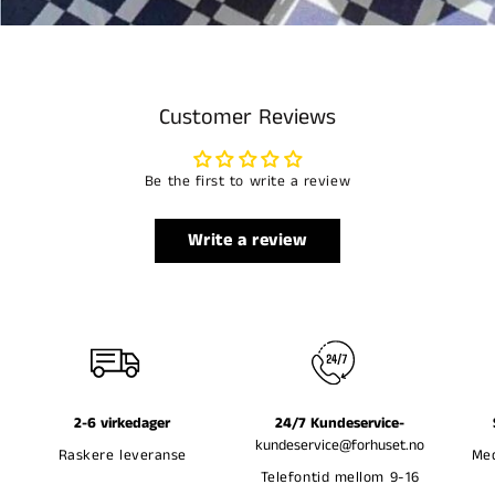
Customer Reviews
Be the first to write a review
Write a review
2-6 virkedager
24/7 Kundeservice-
kundeservice@forhuset.no
Raskere leveranse
Med
Telefontid mellom 9-16