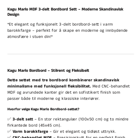
Kagu Marlo MDF 3-delt Bordbord Sett – Moderne Skandinavisk
Design
*Et elegant og funksjonelt 3-delt bordbord-sett i varm
barokkfarge – perfekt for å skape en moderne og innbydende
atmosfære i stuen din!*
Kagu Marlo Bordbord – Stilrent og Fleksibelt
Dette settet med tre bordbord kombinerer skandinavisk
minimalisme med funksjonell fleksibilitet.
Med CNC-behandlet
MDF og avrundede kanter gir det en sofistikert finish som
passer både til moderne og klassiske interiører.
Hvorfor velge Kagu Marlo Bordbord-settet?
✅
3-delt sett
– En stor rektangulær (100x50 cm) og to mindre
firkantede bord (45x45 cm).
✅
Varm barokkfarge
– Gir et elegant og tidløst uttrykk.
✅
CNC-behandlet MDF
– Presisjonskutt for en perfekt finish.