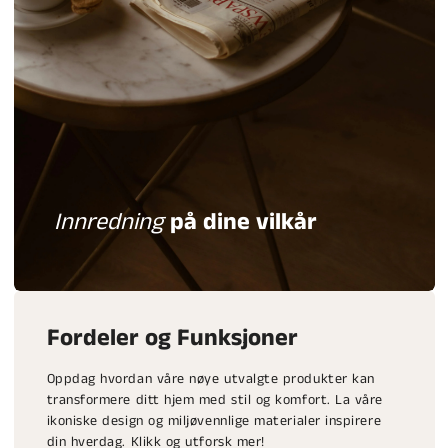
Innredning
på dine vilkår
Fordeler og Funksjoner
Oppdag hvordan våre nøye utvalgte produkter kan
transformere ditt hjem med stil og komfort. La våre
ikoniske design og miljøvennlige materialer inspirere
din hverdag. Klikk og utforsk mer!