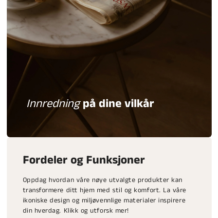
Innredning
på dine vilkår
Fordeler og Funksjoner
Oppdag hvordan våre nøye utvalgte produkter kan
transformere ditt hjem med stil og komfort. La våre
ikoniske design og miljøvennlige materialer inspirere
din hverdag. Klikk og utforsk mer!