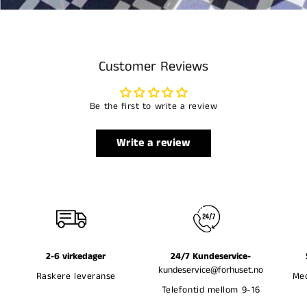
Customer Reviews
Be the first to write a review
Write a review
2-6 virkedager
24/7 Kundeservice-
kundeservice@forhuset.no
Raskere leveranse
Med
Telefontid mellom 9-16