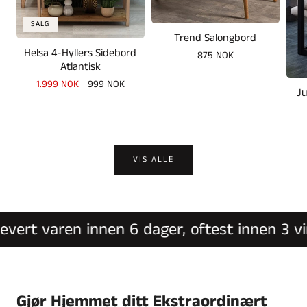
SALG
Trend Salongbord
Helsa 4-Hyllers Sidebord
Vanlig
875 NOK
Atlantisk
pris
Vanlig
1.999 NOK
Salgspris
999 NOK
Ju
pris
VIS ALLE
ert varen innen 6 dager, oftest innen 3 virke
Gjør Hjemmet ditt Ekstraordinært