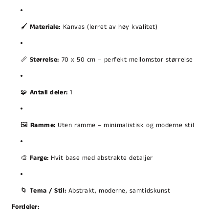
🖌️
Materiale:
Kanvas (lerret av høy kvalitet)
📏
Størrelse:
70 x 50 cm – perfekt mellomstor størrelse
🧩
Antall deler:
1
🖼️
Ramme:
Uten ramme – minimalistisk og moderne stil
🎨
Farge:
Hvit base med abstrakte detaljer
🌀
Tema / Stil:
Abstrakt, moderne, samtidskunst
Fordeler: