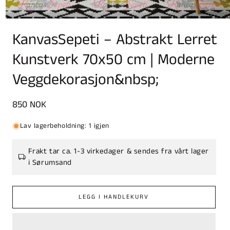
KanvasSepeti – Abstrakt Lerret
Kunstverk 70x50 cm | Moderne
Veggdekorasjon&nbsp;
Vanlig
850 NOK
pris
Lav lagerbeholdning: 1 igjen
Frakt tar ca. 1-3 virkedager & sendes fra vårt lager
i Sørumsand
LEGG I HANDLEKURV