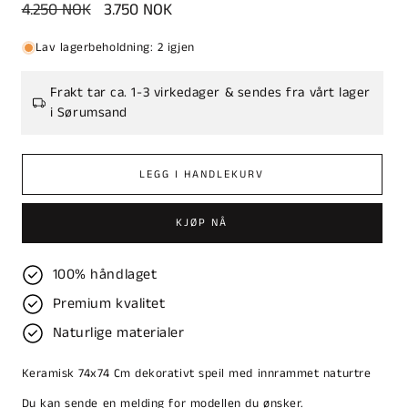
Vanlig
4.250 NOK
Salgspris
3.750 NOK
pris
Lav lagerbeholdning: 2 igjen
Frakt tar ca. 1-3 virkedager & sendes fra vårt lager
i Sørumsand
LEGG I HANDLEKURV
KJØP NÅ
100% håndlaget
Premium kvalitet
Naturlige materialer
Keramisk 74x74 Cm dekorativt speil med innrammet naturtre
Du kan sende en melding for modellen du ønsker.