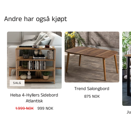
Andre har også kjøpt
SALG
Trend Salongbord
Helsa 4-Hyllers Sidebord
Vanlig
875 NOK
Atlantisk
pris
Vanlig
1.999 NOK
Salgspris
999 NOK
Ju
pris