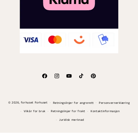
Facebook
Instagram
YouTube
TikTok
Pinterest
Betalingsmåter
© 2026,
forhuset
Forhuset
Retningslinjer for angrerett
Personvernerklæring
Vilkår for bruk
Retningslinjer for frakt
Kontaktinformasjon
Juridisk merknad