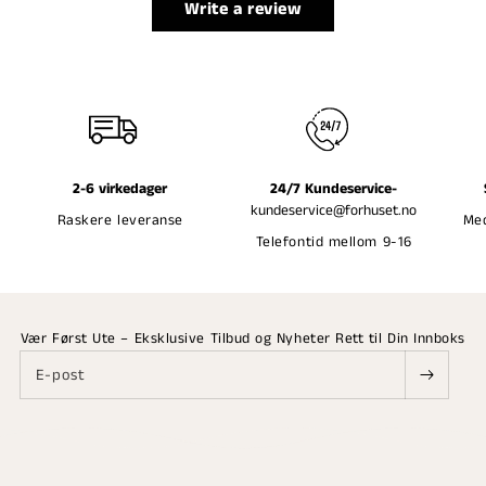
Write a review
2-6 virkedager
24/7 Kundeservice-
kundeservice@forhuset.no
Raskere leveranse
Med
Telefontid mellom 9-16
Vær Først Ute – Eksklusive Tilbud og Nyheter Rett til Din Innboks
E-post