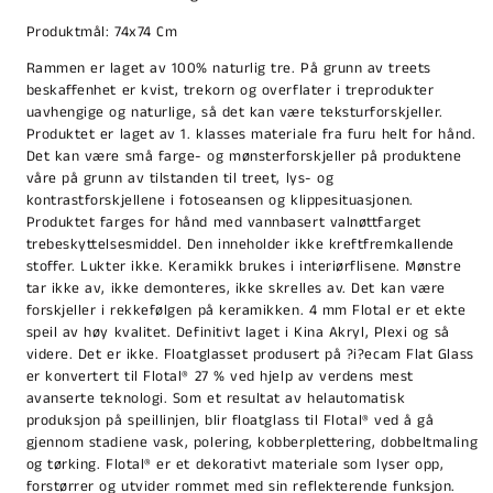
Produktmål: 74x74 Cm
Rammen er laget av 100% naturlig tre. På grunn av treets
beskaffenhet er kvist, trekorn og overflater i treprodukter
uavhengige og naturlige, så det kan være teksturforskjeller.
Produktet er laget av 1. klasses materiale fra furu helt for hånd.
Det kan være små farge- og mønsterforskjeller på produktene
våre på grunn av tilstanden til treet, lys- og
kontrastforskjellene i fotoseansen og klippesituasjonen.
Produktet farges for hånd med vannbasert valnøttfarget
trebeskyttelsesmiddel. Den inneholder ikke kreftfremkallende
stoffer. Lukter ikke. Keramikk brukes i interiørflisene. Mønstre
tar ikke av, ikke demonteres, ikke skrelles av. Det kan være
forskjeller i rekkefølgen på keramikken. 4 mm Flotal er et ekte
speil av høy kvalitet. Definitivt laget i Kina Akryl, Plexi og så
videre. Det er ikke. Floatglasset produsert på ?i?ecam Flat Glass
er konvertert til Flotal® 27 % ved hjelp av verdens mest
avanserte teknologi. Som et resultat av helautomatisk
produksjon på speillinjen, blir floatglass til Flotal® ved å gå
gjennom stadiene vask, polering, kobberplettering, dobbeltmaling
og tørking. Flotal® er et dekorativt materiale som lyser opp,
forstørrer og utvider rommet med sin reflekterende funksjon.