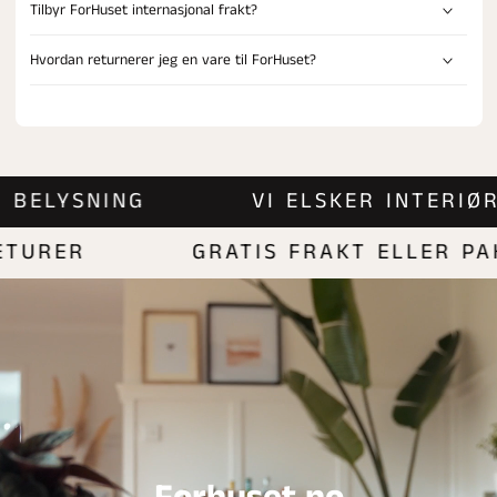
Tilbyr ForHuset internasjonal frakt?
Hvordan returnerer jeg en vare til ForHuset?
T | BELYSNING
VI ELSKER INTER
URER
GRATIS FRAKT ELLER PAKK