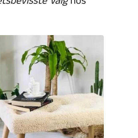
etsbevisste Valg
hos