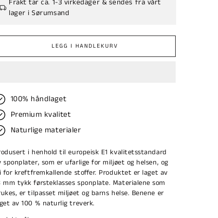
Frakt tar ca. 1-3 virkedager & sendes fra vårt
lager i Sørumsand
LEGG I HANDLEKURV
100% håndlaget
Premium kvalitet
Naturlige materialer
rodusert i henhold til europeisk E1 kvalitetsstandard
v sponplater, som er ufarlige for miljøet og helsen, og
ri for kreftfremkallende stoffer. Produktet er laget av
8 mm tykk førsteklasses sponplate. Materialene som
rukes, er tilpasset miljøet og barns helse. Benene er
aget av 100 % naturlig treverk.