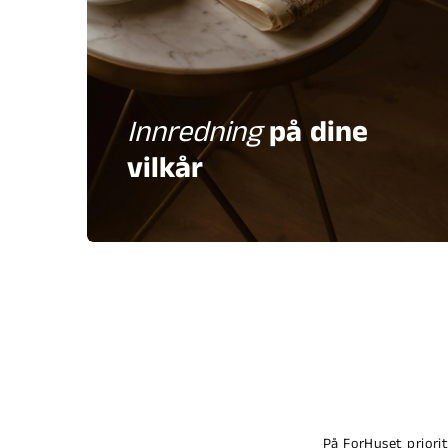
Innredning
på dine
vilkår
På ForHuset priori