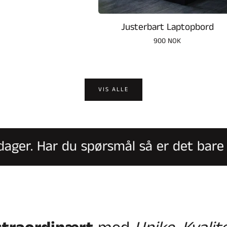
Justerbart Laptopbord
Vanlig
900 NOK
pris
VIS ALLE
ger. Har du spørsmål så er det bare å
ta