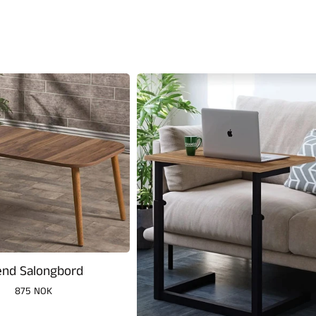
end Salongbord
Vanlig
875 NOK
pris