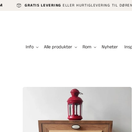
GÅ VIDERE
GRATIS LEVERING
ELLER HURTIGLEVERING TIL DØREN KUN 49
TIL
INNHOLDET
Info
Alle produkter
Rom
Nyheter
Ins
HOPP TIL
PRODUKTINFORMASJON