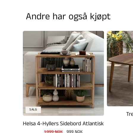
Andre har også kjøpt
SALG
Tr
Helsa 4-Hyllers Sidebord Atlantisk
Vanlig
1.999 NOK
Salgspris
999 NOK