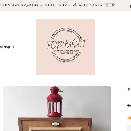
TR
9 KR,-KJØP 3, BETAL FOR 2 PÅ ALLE VARER! 🇳🇴"
pirasjon
V
1
p