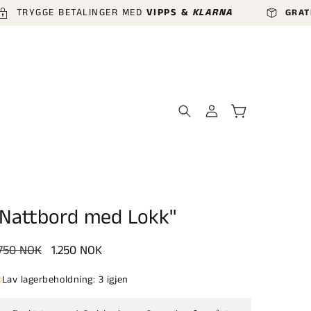
YGGE BETALINGER MED
VIPPS &
KLARNA
GRATIS LEV
Logg
Handlekurv
inn
"Nattbord med Lokk"
anlig
.750 NOK
Salgspris
1.250 NOK
ris
Lav lagerbeholdning: 3 igjen