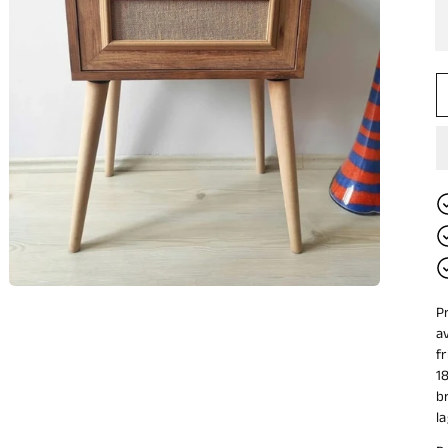
P
a
f
1
b
l