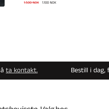
Vanlig
1.500 NOK
Salgspris
1.100 NOK
pris
 kontakt.
Bestill i dag, få