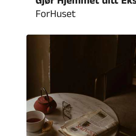
Gjør Hjemmet ditt Ek
ForHuset