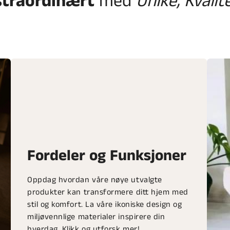
straordinært
med
Unike, Kvalit
Fordeler og Funksjoner
Oppdag hvordan våre nøye utvalgte
produkter kan transformere ditt hjem med
stil og komfort. La våre ikoniske design og
miljøvennlige materialer inspirere din
hverdag. Klikk og utforsk mer!