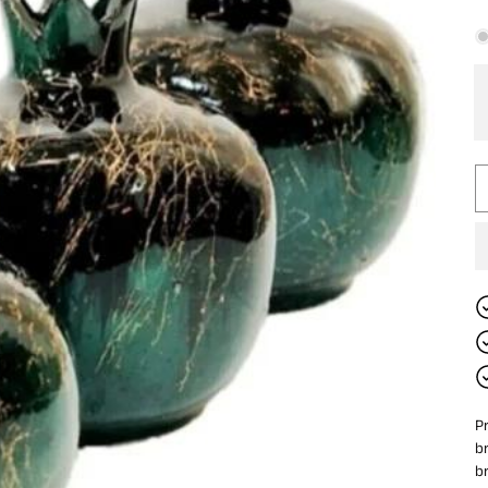
p
P
b
b