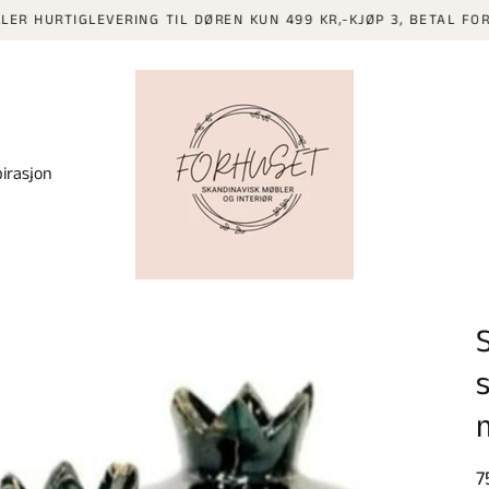
TIGLEVERING TIL DØREN KUN 499 KR,-KJØP 3, BETAL FOR 2 PÅ AL
pirasjon
V
7