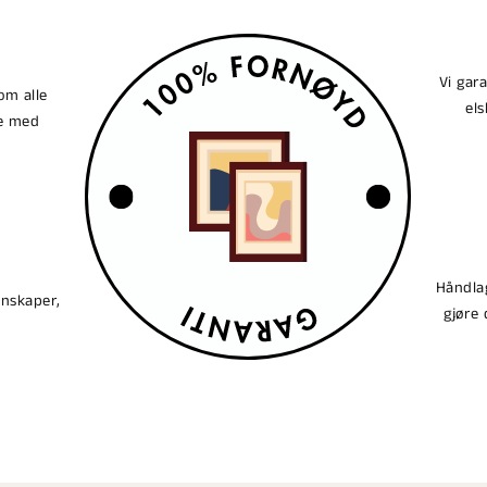
Vi gar
om alle
els
ne med
Håndlag
enskaper,
gjøre 