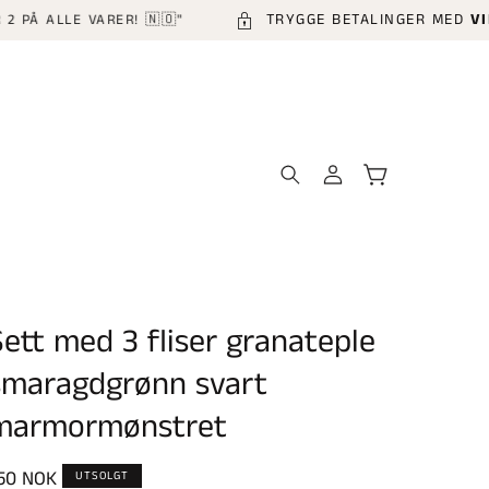
TRYGGE BETALINGER MED
VIPPS &
LE VARER! 🇳🇴"
Logg
Handlekurv
inn
Sett med 3 fliser granateple
smaragdgrønn svart
marmormønstret
anlig
50 NOK
UTSOLGT