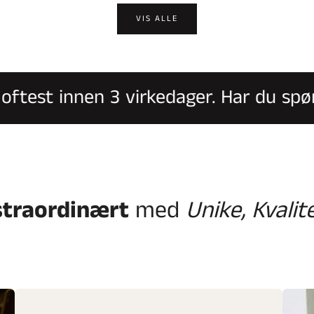
VIS ALLE
test innen 3 virkedager. Har du spørsmå
straordinært
med
Unike, Kvalit