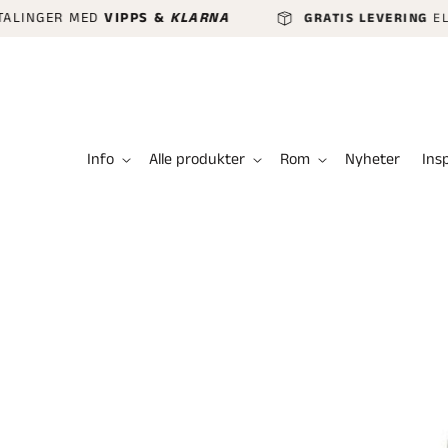
GÅ VIDERE
ER MED
VIPPS &
KLARNA
GRATIS LEVERING
ELLER HUR
TIL
INNHOLDET
Info
Alle produkter
Rom
Nyheter
Ins
HOPP TIL
PRODUKTINFORMASJON