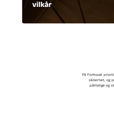
vilkår
På ForHuset priori
sikkerhet, og 
pålitelige og s