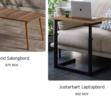
end Salongbord
Vanlig
875 NOK
pris
Justerbart Laptopbord
Vanlig
900 NOK
pris