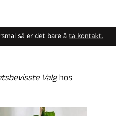
l så er det bare å
ta kontakt.
etsbevisste Valg
hos