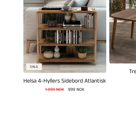
SALG
Tr
Helsa 4-Hyllers Sidebord Atlantisk
Vanlig
1.999 NOK
Salgspris
999 NOK
pris