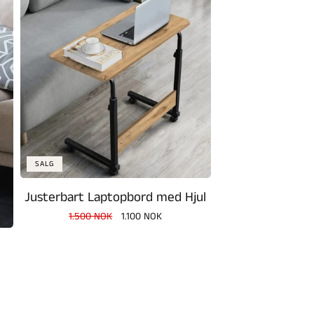
SALG
Justerbart Laptopbord med Hjul
Vanlig
1.500 NOK
Salgspris
1.100 NOK
pris