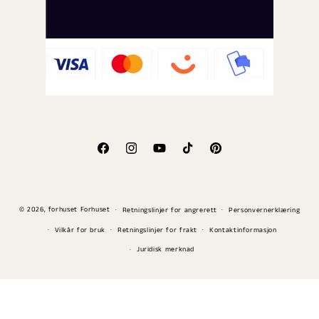
Facebook
Instagram
YouTube
TikTok
Pinterest
Betalingsmåter
© 2026,
forhuset
Forhuset
Retningslinjer for angrerett
Personvernerklæring
Vilkår for bruk
Retningslinjer for frakt
Kontaktinformasjon
Juridisk merknad