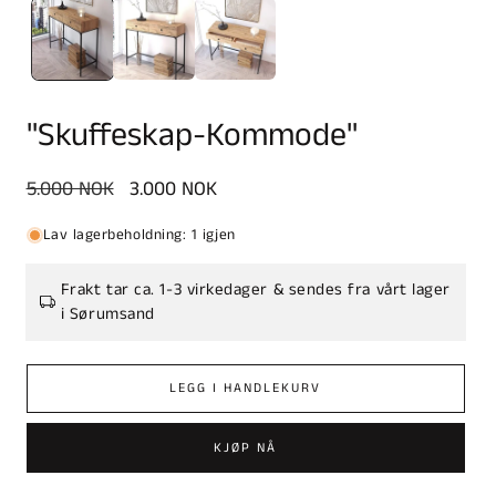
"Skuffeskap-Kommode"
Vanlig
5.000 NOK
Salgspris
3.000 NOK
pris
Lav lagerbeholdning: 1 igjen
Frakt tar ca. 1-3 virkedager & sendes fra vårt lager
i Sørumsand
LEGG I HANDLEKURV
KJØP NÅ