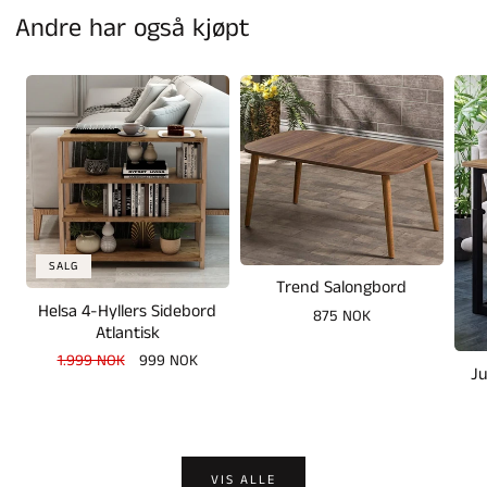
Andre har også kjøpt
SALG
Trend Salongbord
Helsa 4-Hyllers Sidebord
Vanlig
875 NOK
Atlantisk
pris
Vanlig
1.999 NOK
Salgspris
999 NOK
Ju
pris
VIS ALLE