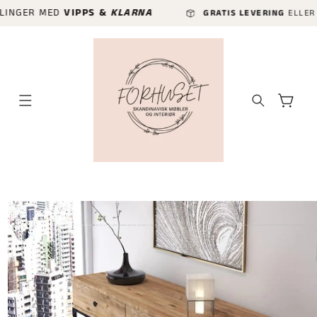
GÅ VIDERE
R MED
VIPPS &
KLARNA
GRATIS LEVERING
ELLER HURTIGL
TIL
INNHOLDET
Handlekurv
P TIL
ODUKTINFORMASJON