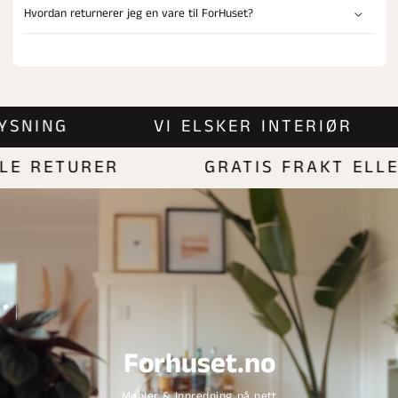
Hvordan returnerer jeg en vare til ForHuset?
BELYSNING
VI ELSKER INTERIØR
 RETURER
GRATIS FRAKT ELLER 
Forhuset.no
Møbler & Innredning på nett