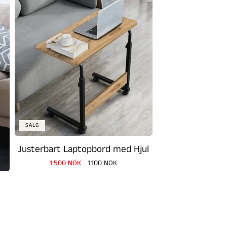
SALG
Justerbart Laptopbord med Hjul
Vanlig
1.500 NOK
Salgspris
1.100 NOK
pris