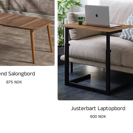
end Salongbord
Vanlig
875 NOK
pris
Justerbart Laptopbord
Vanlig
900 NOK
pris