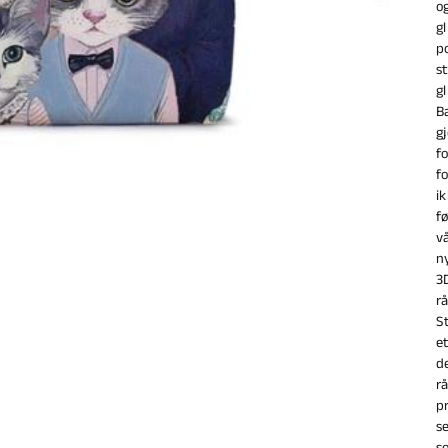
o
g
p
s
g
B
g
f
f
i
f
v
n
3
r
S
e
d
r
p
s
s