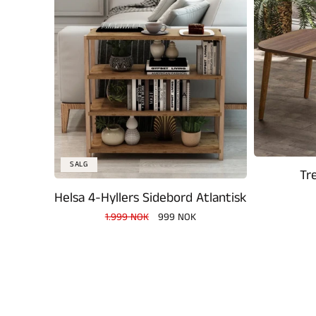
SALG
Tr
Helsa 4-Hyllers Sidebord Atlantisk
Vanlig
1.999 NOK
Salgspris
999 NOK
pris