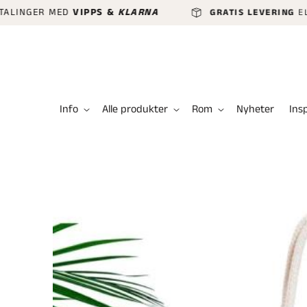
GÅ VIDERE
NGER MED
VIPPS &
KLARNA
GRATIS LEVERING
ELLER H
TIL
INNHOLDET
Info
Alle produkter
Rom
Nyheter
Ins
HOPP TIL
PRODUKTINFORMASJON