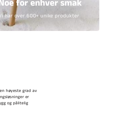
Noe for enhver smak
Vi har over 600+ unike produkter
den høyeste grad av
ngsløsninger er
ygg og pålitelig