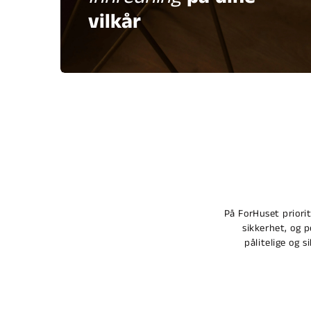
vilkår
På ForHuset priori
sikkerhet, og 
pålitelige og s