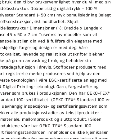
g bruk, den tilbyr brukervennlighet hvor du vil med sin
lidelåsstruktur. Dobbeltsidig digitaltrykk – 100 %
olyester Standard (~50 cm) myk bomullsledning Belagt
toffkonstruksjon, økt holdbarhet. Skjult
lidelåsstruktur Dimensjoner (~): Bredde x Lengde x
ase 45 x 50 x 7 cm Tusenvis av modeller som vil
jenspeile stilen din ved å fullføre din eleganse med
orskjellige farger og design er med deg. Våre
otokvalitet, levende og realistiske utskrifter blekner
kke på grunn av vask og bruk, og beholder sin
ørstedagsfunksjon i årevis. Stoffposer produsert med
årt registrerte merke produseres ved hjelp av den
yeste teknologien i våre BSCI-sertifiserte anlegg med
D Digital Printing-teknologi. Garn, fargestoffer og
åvarer som brukes i produksjonen; Den har OEKO-TEX®
tandard 100-sertifikatet. (OEKO-TEX® Standard 100 er
t uavhengig inspeksjons- og sertifiseringssystem som
ekker alle produksjonsstadier av tekstilprodukter -
åmateriale, mellomprodukt og sluttprodukt.) Siden
roduktene våre har OEKO-TEX® Standard 100
ertifiseringsstandarder, inneholder de ikke kjemikalier
om er skadelige for menneskers og dyrs helse på noen