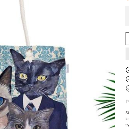
P
S
k
s