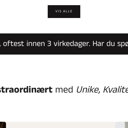
VIS ALLE
oftest innen 3 virkedager. Har du spør
straordinært
med
Unike, Kvalit