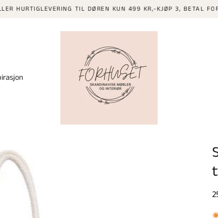
URTIGLEVERING TIL DØREN KUN 499 KR,-KJØP 3, BETAL FOR 2 PÅ
pirasjon
V
2
p