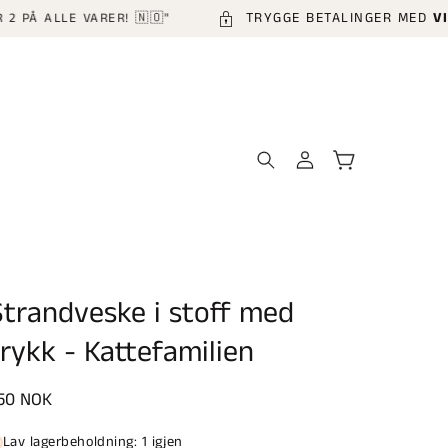
TRYGGE BETALINGER MED
VIPPS
 ALLE VARER! 🇳🇴"
Logg
Handlekurv
inn
Strandveske i stoff med
trykk - Kattefamilien
anlig
50 NOK
ris
Lav lagerbeholdning: 1 igjen