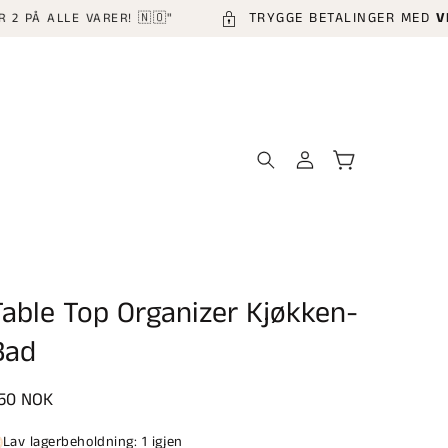
TRYGGE BETALINGER MED
VIPPS 
LLE VARER! 🇳🇴"
Logg
Handlekurv
inn
Table Top Organizer Kjøkken-
Bad
anlig
50 NOK
ris
Lav lagerbeholdning: 1 igjen