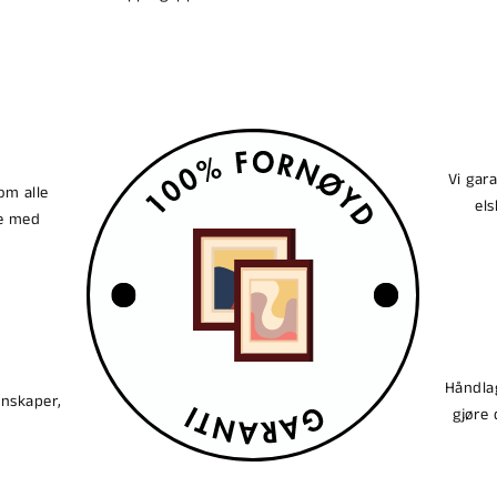
Vi gar
om alle
els
ne med
Håndlag
enskaper,
gjøre 