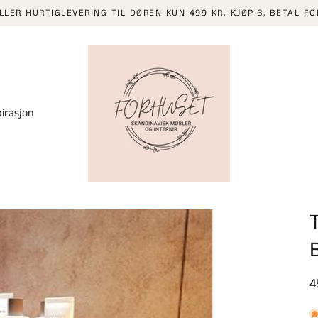
RTIGLEVERING TIL DØREN KUN 499 KR,-KJØP 3, BETAL FOR 2 PÅ A
pirasjon
V
4
p