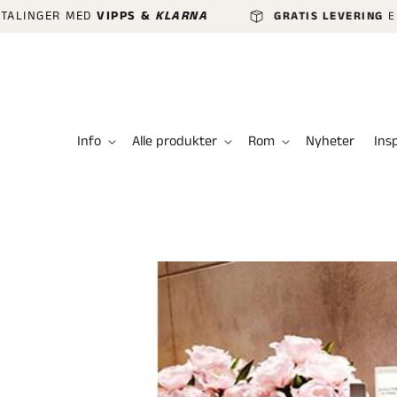
GÅ VIDERE
GER MED
VIPPS &
KLARNA
GRATIS LEVERING
ELLER HU
TIL
INNHOLDET
Info
Alle produkter
Rom
Nyheter
Ins
HOPP TIL
PRODUKTINFORMASJON