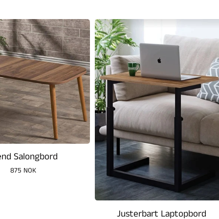
end Salongbord
Vanlig
875 NOK
pris
Justerbart Laptopbord