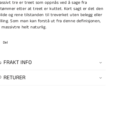
assivt tre er treet som oppnås ved å sage fra
åtømmer etter at treet er kuttet. Kort sagt er det den
olide og rene tilstanden til treverket uten belegg eller
ylling. Som man kan forstå ut fra denne definisjonen,
r massivtre helt naturlig.
Del
FRAKT INFO
RETURER