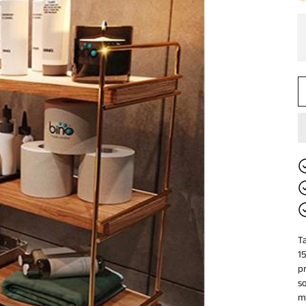
T
1
p
s
m