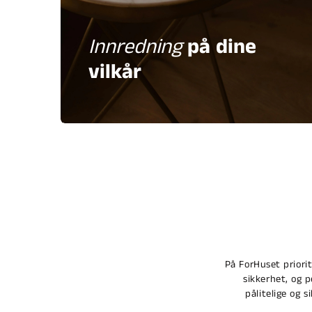
Innredning
på dine
vilkår
På ForHuset priori
sikkerhet, og 
pålitelige og s