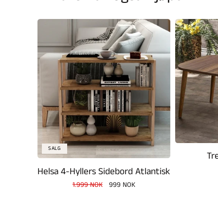
SALG
Tr
Helsa 4-Hyllers Sidebord Atlantisk
Vanlig
1.999 NOK
Salgspris
999 NOK
pris