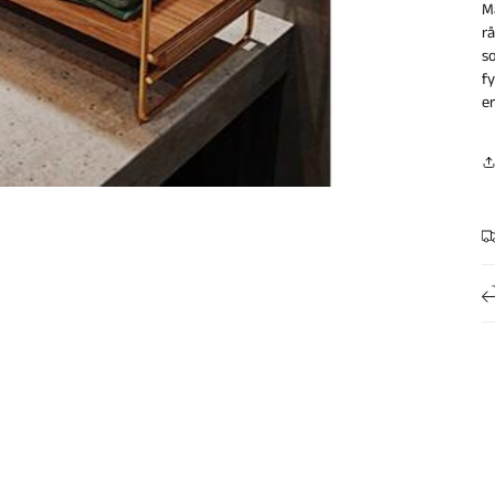
M
r
s
f
e