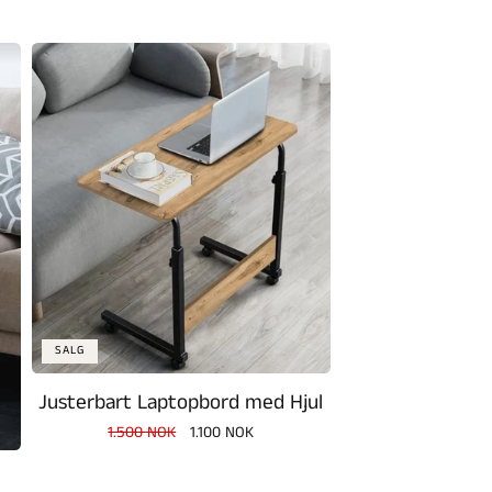
SALG
Justerbart Laptopbord med Hjul
Vanlig
1.500 NOK
Salgspris
1.100 NOK
pris