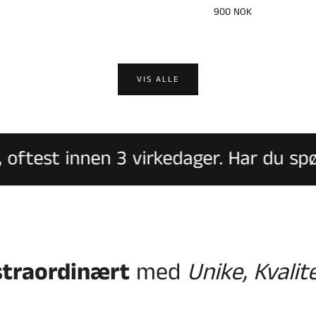
Vanlig
900 NOK
pris
VIS ALLE
ftest innen 3 virkedager. Har du spørsm
straordinært
med
Unike, Kvalit